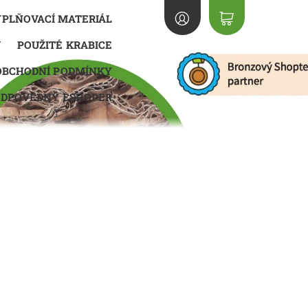
PLŇOVACÍ MATERIÁL
U
POUŽITÉ KRABICE
OBCHODNÍ PODMÍNKY
ODPOVĚDNÝ ESHOPER