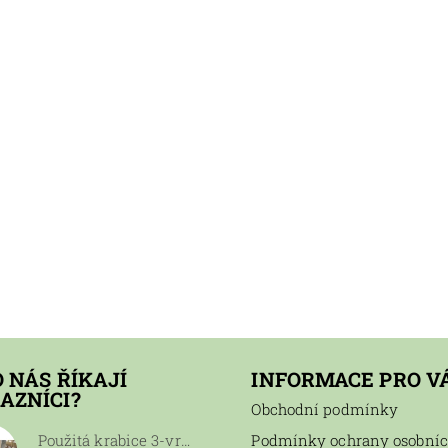
O NÁS ŘÍKAJÍ
INFORMACE PRO V
AZNÍCI?
Obchodní podmínky
Použitá krabice 3-vrstvá 60x25x24, 100 ks
Podmínky ochrany osobní