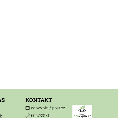
ÁS
KONTAKT
ecovypln
@
post.cz
606733131
ch