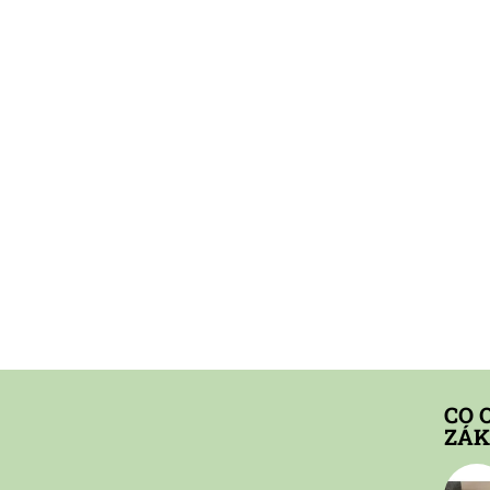
CO 
ZÁK