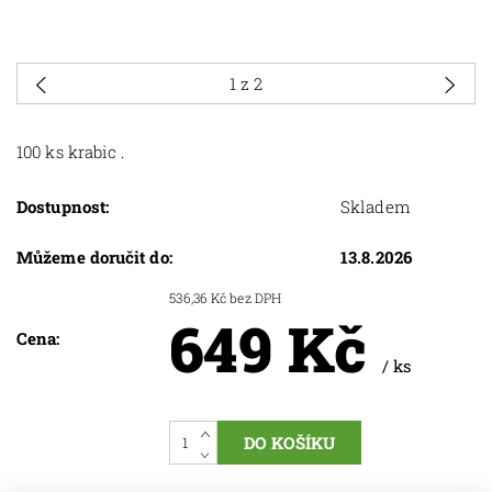
1
z 2
100 ks krabic .
Dostupnost:
Skladem
Můžeme doručit do:
13.8.2026
536,36 Kč bez DPH
649 Kč
Cena:
/ ks