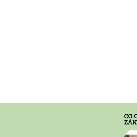
CO 
ZÁK