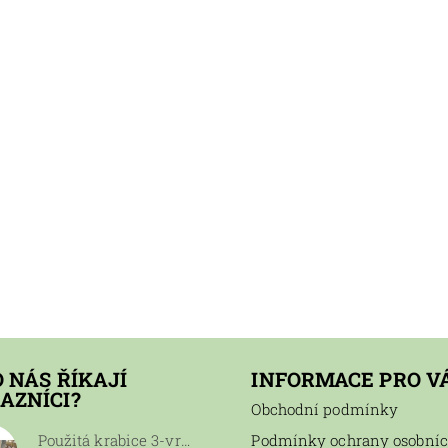
O NÁS ŘÍKAJÍ
INFORMACE PRO V
AZNÍCI?
Obchodní podmínky
Použitá krabice 3-vrstvá 60x25x24, 100 ks
Podmínky ochrany osobní