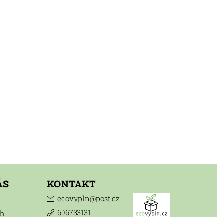
ÁS
KONTAKT
ecovypln
@
post.cz
606733131
ch